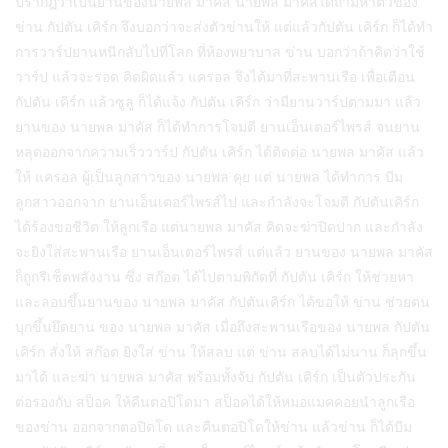
ปรากฎว่าเป็นยานของนายพล มาคัส นายพล มาคัสได้ถามหาตัวของ
ข่าน กัปตัน เคิร์ก จึงบอกว่าจะส่งตัวข่านให้ แต่แล้วกัปตัน เคิร์ก ก็ได้ทำ
การวาร์ปยานหนีกลับไปที่โลก ที่ห้องพยาบาล ข่าน บอกว่าถ้าคิดว่าใช้
วาร์ป แล้วจะรอด คิดผิดแล้ว แครอล จึงได้มาที่สะพานเรือ เพื่อเตือน
กัปตัน เคิร์ก แล้วซูลู ก็ได้แจ้ง กัปตัน เคิร์ก ว่ามียานวาร์ปตามมา แล้ว
ยานของ นายพล มาคัส ก็ได้ทำการโจมตี ยานเอ็นเตอร์ไพรส์ จนยาน
หลุดออกจากความเร็ววาร์ป กัปตัน เคิร์ก ได้ติดต่อ นายพล มาคัส แล้ว
ให้ แครอล ผู้เป็นลูกสาวของ นายพล คุย แต่ นายพล ได้ทำการ บีม
ลูกสาวออกจาก ยานเอ็นเตอร์ไพรส์ไป และกำลังจะโจมตี กัปตันเคิร์ก
ได้ร้องขอชีวิต ให้ลูกเรือ แต่นายพล มาคัส คิดจะฆ่าปิดปาก และกำลัง
จะยิงใส่สะพานเรือ ยานเอ็นเตอร์ไพรส์ แต่แล้ว ยานของ นายพล มาคัส
ก็ถูกรีเซ็ตพลังงาน ซึ่ง สก๊อต ได้ไปตามพิกัดที่ กัปตัน เคิร์ก ให้ช่วยหา
และลอบขึ้นยานของ นายพล มาคัส กัปตันเคิร์ก ได้ขอให้ ข่าน ช่วยตน
บุกขึ้นยึดยาน ของ นายพล มาคัส เมื่อถึงสะพานเรือของ นายพล กัปตัน
เคิร์ก สั่งให้ สก๊อต ยิงใส่ ข่าน ให้สลบ แต่ ข่าน สลบได้ไม่นาน ก็ลุกขึ้น
มาได้ และฆ่า นายพล มาคัส พร้อมทั้งจับ กัปตัน เคิร์ก เป็นตัวประกัน
ต่อรองกับ สป็อค ให้คืนตอปิโดมา สป็อคได้ให้หมอแมคคอยนำลูกเรือ
ของข่าน ออกจากตอปิดโด และคืนตอปิโดให้ข่าน แล้วข่าน ก็ได้บีม