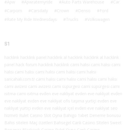
Apw
Apwratemyride
Auto Parts Warehouse
Car
Carporn
Carsdaily
Crown
Denso
Ford
Rate My Ride Wednesdays
Trucks
Volkswagen
S1
hacklink
hacklink panel
hacklink al
hacklink
hacklink al
hacklink
panel
hack forum
hacklink
hacklink
cami halısı
cami halısı
cami
halısı
cami halısı
cami halısı
cami halısı
cami halısı
saricahali.com.tr
cami halısı
cami halısı
cami halısı
cami halısı
cami avizesi
cami avizesi
cami süpürgesi
cami süpürgesi
cami
ısıtma
cami ısıtma
evden eve nakliyat
evden eve nakliyat
evden
eve nakliyat
evden eve nakliyat
ofis taşıma
yurtiçi evden eve
nakliyat
yurtiçi evden eve nakliyat
içel evden eve nakliyat
seo
hizmeti
Rulet
Casino
Slot Oyna
Bahigo
1xbet
Deneme bonusu
Bahis siteleri
Maç özetleri
Bahsegel
Canlı Casino Siteleri
Sweet
Bonanza
Blackjack
Casino
Rulet Oyna
Canlı Casino