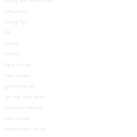
Dating and Relationships
dating sites
Dating Tips
DE
Dialog
FinTech
freze.com.ua
from-ua.com
gameinside.ua
get mail order brides
hacked by find.eda
iclub.com.ua
ilovemybaby.com.ua