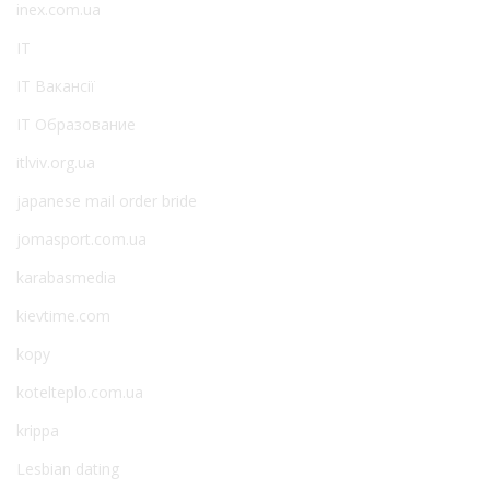
inex.com.ua
IT
IT Вакансії
IT Образование
itlviv.org.ua
japanese mail order bride
jomasport.com.ua
karabasmedia
kievtime.com
kopy
kotelteplo.com.ua
krippa
Lesbian dating