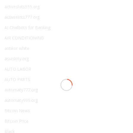
activeslots555.org
activeslots777.org
AI Chatbots for Banking
AIR CONDITIONING
antikor white
asiasloty.org
AUTO LABOR
AUTO PARTS
automaty777.org
automaty999.org
Bitcoin News
Bitcoin Price
Black