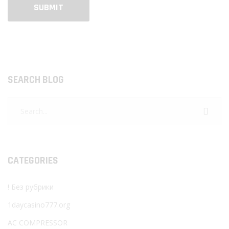
SEARCH BLOG
CATEGORIES
! Без рубрики
1daycasino777.org
AC COMPRESSOR