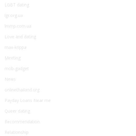
LGBT dating
lgr.org.ua
lmmp.com.ua
Love and dating
max-krippa
Meeting
mob-gadget
News
onlinethailand.org
Payday Loans Near me
Queer dating
Recommendation
Relationship