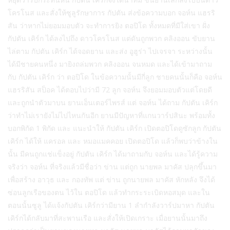
โครโนส และสั่งให้ซูลูรักษาการ กัปตัน ส่งข้อความบอก จอห์น แฮรริ
สัน ว่าหากไม่ยอมมอบตัว จะทำการยิง ตอปิโด ทั้งหมดที่มีใส่เขา ฝั่ง
กัปตัน เคิร์ก ได้ลงไปถึง ดาวโครโนส แต่ดันถูกพวก คลิงออน ขับยาน
ไล่ตาม กัปตัน เคิร์ก ได้จอดยาน และส่ง อูฮูร่า ไปเจรจา ระหว่างนั้น
ได้มีชายคนหนึ่ง มายิงถล่มพวก คลิงออน จนหมด และได้เข้ามาถาม
กับ กัปตัน เคิร์ก ว่า ตอปิโด ในข้อความนั้นมีกี่ลูก ชายคนนั้นก็คือ จอห์น
แฮรริสัน สป็อค ได้ตอบไปว่ามี 72 ลูก จอห์น จึงยอมมอบตัวแต่โดยดี
และถูกนำตัวมาบน ยานเอ็นเตอร์ไพรส์ แต่ จอห์น ได้ถาม กัปตัน เคิร์ก
ว่าทำไม่เรายังไม่ไปไหนกันอีก ยานมีปัญหาที่แกนวาร์ปสินะ พร้อมทั้ง
บอกพิกัด 1 พิกัด และ แนะนำให้ กัปตัน เคิร์ก เปิดตอปิโดดูซักลูก กัปตัน
เคิร์ก ได้ให้ แครอล และ หมอแมคคอย เปิดตอปิโด แล้วก็พบว่าข้างใน
นั้น มีคนถูกแช่แข็งอยู่ กัปตัน เคิร์ก ได้มาถามกับ จอห์น และได้รู้ความ
จริงว่า จอห์น ที่จริงแล้วมีชื่อว่า ข่าน แต่ถูก นายพล มาคัส ปลุกขึ้นมา
เพื่อสร้าง อาวุธ และ กองทัพ แต่ ข่าน ถูกนายพล มาคัส หักหลัง จึงได้
ซ่อนลูกเรือของตน ไว้ใน ตอปิโด แล้วทำกระระเบิดหอสมุด และใน
ตอนนั้นซูลู ได้แจ้งกัปตัน เคิร์กว่ามียาน 1 ลำกำลังวาร์ปมาหา กัปตัน
เคิร์กได้กลับมาที่สะพานเรือ และสั่งให้เปิดเกราะ เมื่อยานนั้นมาถึง