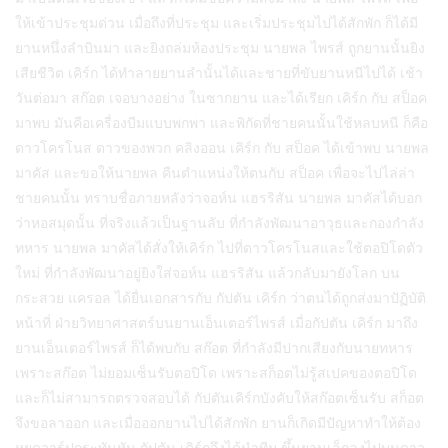
ให้เข้าประชุมด่วน เมื่อถึงที่ประชุม และเริ่มประชุมไปได้สักพัก ก็ได้มี
ยานหนึ่งลำบินมา และยิงถล่มห้องประชุม นายพล ไพรส์ ถูกยานนั้นยิง
เสียชีวิต เคิร์ก ได้ทำลายยานลำนั้นได้และชายที่ขับยานหนีไปได้ เช้า
วันต่อมา สก๊อต เจอบางอย่าง ในซากยาน และได้เรียก เคิร์ก กับ สป็อค
มาพบ มันคือเครื่องบีมแบบพกพา และพิกัดที่ชายคนนั้นใช้หลบหนี ก็คือ
ดาวโครโนส ดาวของพวก คลิงออน เคิร์ก กับ สป็อค ได้เข้าพบ นายพล
มาคัส และขอให้นายพล คืนตำแหน่งให้ตนกับ สป็อค เพื่อจะไปไล่ล่า
ชายคนนั้น ทราบชื่อภายหลังว่าจอห์น แฮรริสัน นายพล มาคัสได้บอก
ว่าหอสมุดนั้น ที่จริงแล้วเป็นฐานลับ ที่กำลังพัฒนาอาวุธและกองกำลัง
ทหาร นายพล มาคัสได้สั่งให้เคิร์ก ไปที่ดาวโครโนสและใช้ตอปิโดตัว
ใหม่ ที่กำลังพัฒนาอยู่ยิงใส่จอห์น แฮรริสัน แล้วกลับมายังโลก บน
กระสวย แครอล ได้ยื่นเอกสารกับ กัปตัน เคิร์ก ว่าตนได้ถูกส่งมาปัฏิบัติ
หน้าที่ ฝ่ายวิทยาศาสตร์บนยานเอ็นเตอร์ไพรส์ เมื่อกัปตัน เคิร์ก มาถึง
ยานเอ็นเตอร์ไพรส์ ก็ได้พบกับ สก๊อต ที่กำลังมีปากเสียงกับนายทหาร
เพราะสก๊อต ไม่ยอมเซ็นรับตอปิโด เพราะสก็อตไม่รู้สเปคของตอปิโด
และก็ไม่สามารถตรวจสอบได้ กัปตันเคิร์กบังคับให้สก๊อตเซ็นรับ สก็อต
จึงขอลาออก และเมื่อออกยานไปได้สักพัก ยานก็เกิดมีปัญหาทำให้ต้อง
หยุดวาร์ปกระทันหัน กัปตัน เคิร์กจึงได้นำทีม ขึ้นยานเล็กลงไปบนดาว