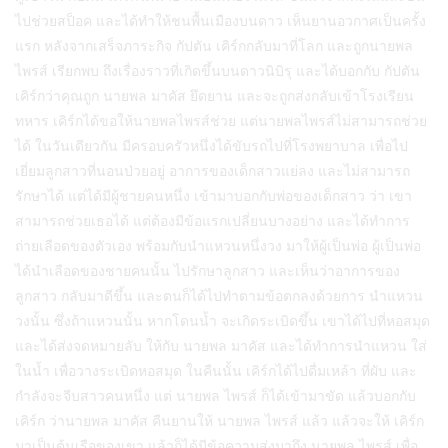
ไปช่วยสป็อค และได้ทำให้ชนพื้นเมืองบนดาว เห็นยานอวกาศเป็นครั้ง
แรก หลังจากเสร็จภาระกิจ กัปตัน เคิร์กกลับมาที่โลก และถูกนายพล
ไพรส์ เรียกพบ ถึงเรื่องราวที่เกิดขึ้นบนดาวนิบิรุ และได้บอกกับ กัปตัน
เคิร์กว่าคุณถูก นายพล มาคัส ยึดยาน และจะถูกส่งกลับเข้าโรงเรียน
ทหาร เคิร์กได้ขอให้นายพลไพรส์ช่วย แต่นายพลไพรส์ไม่สามารถช่วย
ได้ ในวันเดียวกัน มีครอบครัวหนึ่งได้ขับรถไปที่โรงพยาบาล เพื่อไป
เยี่ยมลูกสาวที่นอนป่วยอยู่ อาการของเด็กสาวแย่ลง และไม่สามารถ
รักษาได้ แต่ได้มีผู้ชายคนหนึ่ง เข้ามาบอกกับพ่อของเด็กสาว ว่า เขา
สามารถช่วยเธอได้ แต่ต้องมีข้อแรกเปลี่ยนบางอย่าง และได้ทำการ
ถ่ายเลือดของตัวเอง พร้อมกับนำแหวนหนึ่งวง มาให้ผู้เป็นพ่อ ผู้เป็นพ่อ
ได้นำเลือดของชายคนนั้น ไปรักษาลูกสาว และเห็นว่าอาการของ
ลูกสาว กลับมาดีขึ้น และตนก็ได้ไปทำตามข้อตกลงด้วยการ นำแหวน
วงนั้น ซึ่งถ้าแหวนนั้น หากโดนน้ำ จะเกิดระเบิดขึ้น เขาได้ไปที่หอสมุด
และได้ส่งจดหมายลับ ให้กับ นายพล มาคัส และได้ทำการนำแหวน ใส่
ในน้ำ เพื่อวางระเบิดหอสมุด ในคืนนั้น เคิร์กได้ไปดื่มเหล้า ที่ผับ และ
กำลังจะจีบสาวคนหนึ่ง แต่ นายพล ไพรส์ ก็ได้เข้ามาขัด แล้วบอกกับ
เคิร์ก ว่านายพล มาคัส คืนยานให้ นายพล ไพรส์ แล้ว แล้วจะให้ เคิร์ก
มาเป็นต้นเรือของเขา แล้วก็ได้มีข้อความส่งมาถึง นายพล ไพรส์ เพื่อ