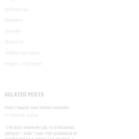
veda.net.ua
Websites
Women
Новости
Форекс Брокеры
Форекс обучение
RELATED POSTS
FORD TRANSIT MK2 SPRING HANGERS
Muneeb Autos
BY
“THE BEST PREMIUM LIVE TV STREAMING
SERVICE” – CNET 1 100+ TOP CHANNELS OF