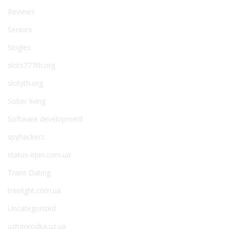
Reviews
Seniors
Singles
slots777th.org
slotyth.org
Sober living
Software development
spyhackerz
status-irpin.com.ua
Trans Dating
treelight.com.ua
Uncategorized
uzhgorodka.uz.ua